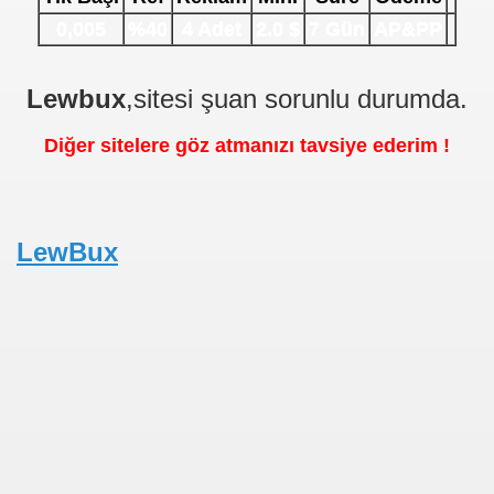
0,005
%40
4 Adet
2.0 $
7 Gün
AP&PP
r
Lewbux
,sitesi şuan sorunlu durumda.
Diğer sitelere göz atmanızı tavsiye ederim !
LewBux