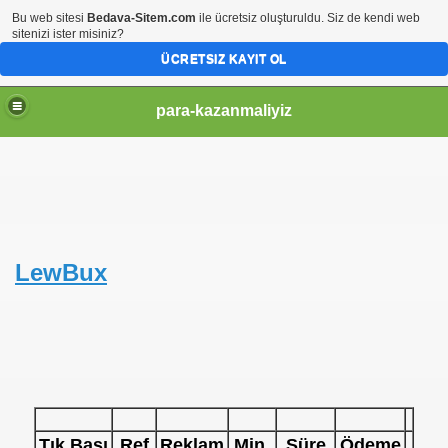
Bu web sitesi
Bedava-Sitem.com
ile ücretsiz oluşturuldu. Siz de kendi web
sitenizi ister misiniz?
ÜCRETSIZ KAYIT OL
para-kazanmaliyiz
LewBux
d
Tık Başı
Ref
Reklam
Min.
Süre
Ödeme