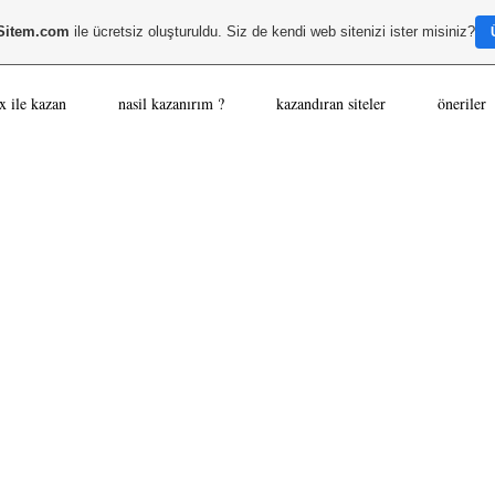
Sitem.com
ile ücretsiz oluşturuldu. Siz de kendi web sitenizi ister misiniz?
x ile kazan
nasil kazanırım ?
kazandıran siteler
öneriler