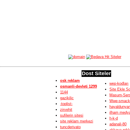
Dost Siteler
osk reklam
wep-kodları
osmanli-devleti 1299
Site Ekle 
1144
Masum-Sers
gazikilic
Wwe-smack
-toplist-
hayaldunya
zirvehit
ilham medy
sufilerin sitesi
h-k-d
site reklam merkezi
adanali-80
tuncderivato
akkaya-rek