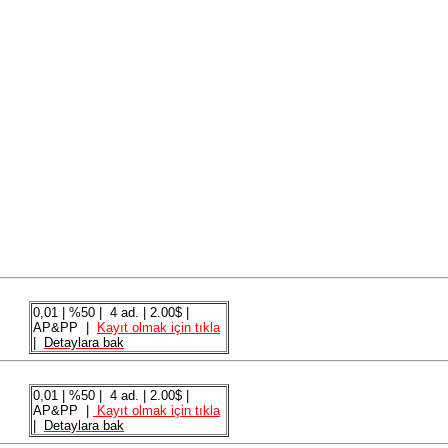
0,01 | %50 | 4 ad. | 2.00$ |
AP&PP |
Kayıt olmak için tıkla
|
Detaylara bak
0,01 | %50 | 4 ad. | 2.00$ |
AP&PP |
Kayıt olmak için tıkla
|
Detaylara bak