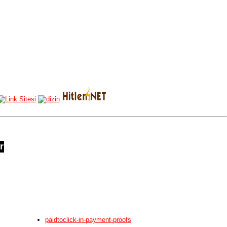
r
paidtoclick-in-payment-proofs