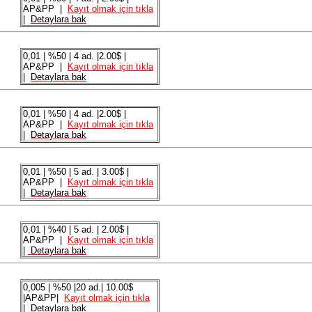
AP&PP |
Kayıt olmak için tıkla
|
Detaylara bak
0,01 | %50 | 4 ad. |2.00$ |
AP&PP |
Kayıt olmak için tıkla
|
Detaylara bak
0,01 | %50 | 4 ad. |2.00$ |
AP&PP |
Kayıt olmak için tıkla
|
Detaylara bak
0,01 | %50 | 5 ad. | 3.00$ |
AP&PP |
Kayıt olmak için tıkla
|
Detaylara bak
0,01 | %40 | 5 ad. | 2.00$ |
AP&PP |
Kayıt olmak için tıkla
|
Detaylara bak
0,005 | %50 |20 ad.| 10.00$
|AP&PP|
Kayıt olmak için tıkla
|
Detaylara bak