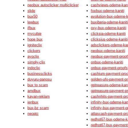
neobux autoclicker multiclicker
cashviews-odeme-kani
slide
foxbux-odeme-kaniti
bux50
evolution-bux-odeme-k
lewbux
buxiberia-odeme-kaniti
ifbux
oxy-bux-odeme-kaniti
mycubie
clicksia-odeme-kaniti
hope bux
clicksius-odeme-kaniti
igniteclix
adsclickers-odeme-kan
clickers
neobux-odeme-kaniti
ayoclix
neobux-payment-proof
simply-clix
onbux-odeme-kaniti
indoclix
onbux-payment-proofs
businessclicks
cashium-payment-proo
duyuru-panosu
golden-ufo-payment-pr
bux to scam
gptreasure-odeme-kani
amdbux
gptreasure-payment-p
kayan-reklam
cashnhits-payment-pr
ienbux
infinity-bux-odeme-kani
bux-bz scam
infinity-bux-payment-p
neoptc
atlascash-payment-pr
redhot67-bux-odeme-ka
redhot67-bux-payment